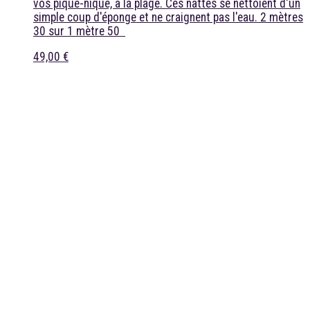
vos pique-nique, à la plage. Ces nattes se nettoient d'un
simple coup d'éponge et ne craignent pas l'eau. 2 mètres
30 sur 1 mètre 50
49,00 €